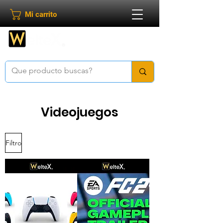
Mi carrito
Bienvenido a
Weltex
Videojuegos
Filtro