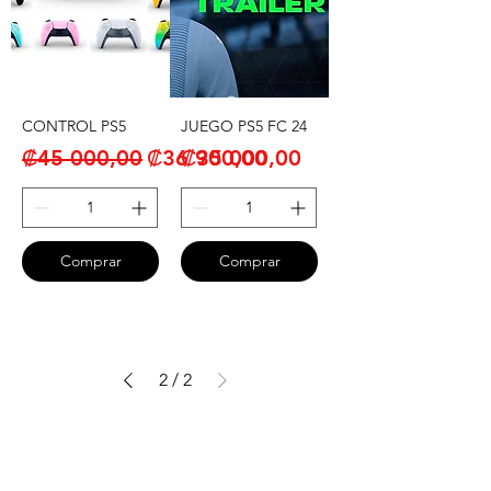
CONTROL PS5
JUEGO PS5 FC 24
Precio
Precio de oferta
Precio
₡45 000,00
₡36 900,00
₡35 000,00
Comprar
Comprar
2
/
2