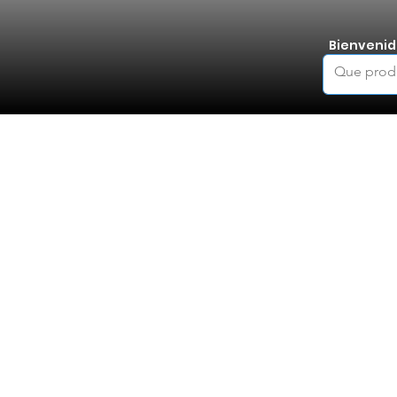
Bienvenid
R
WelteX