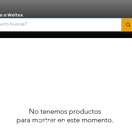
o a Weltex
elojes Inteligentes
No tenemos productos
para mostrar en este momento.
Categorias