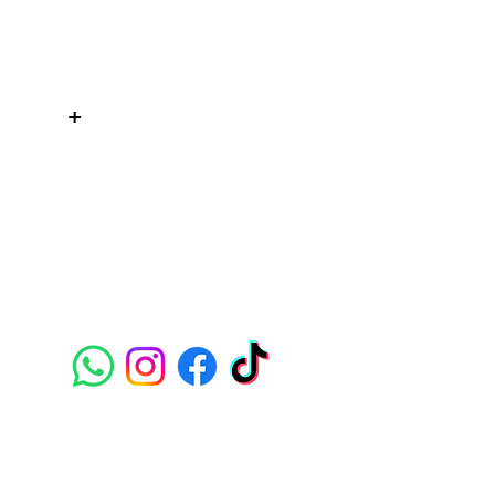
¿Necesitas ayuda?
Contactanos al:
+
+506 8484 8439
info@weltexcr.com
San José, Uruca Frente a Garage
57
San José, San José 10107 Costa
Rica.