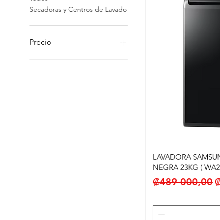
Secadoras y Centros de Lavado
Precio
109.000 CRC
1.399.000 CRC
LAVADORA SAMSU
NEGRA 23KG ( WA2
Precio
P
₡489 000,00