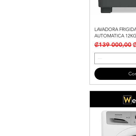
LAVADORA FRIGIDA
AUTOMATICA 12KG
Precio
P
₡139 000,00
Co