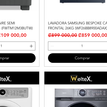
IRE SEMI
LAVADORA SAMSUNG BESPOKE C
 (FWTM12M3BUTW)
FRONTAL 26KG (WF26BB8900ADAX
recio de oferta
Precio
Precio de of
₡109 000,00
₡899 000,00
₡859 000,0
mprar
Comprar