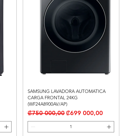
SAMSUNG LAVADORA AUTOMATICA
CARGA FRONTAL 24KG
(WF24A8900AV/AP)
erta
Precio
Precio de oferta
0
₡750 000,00
₡699 000,00