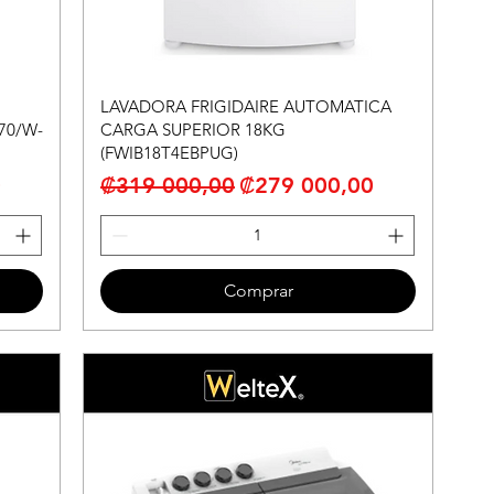
LAVADORA FRIGIDAIRE AUTOMATICA
70/W-
CARGA SUPERIOR 18KG
(FWIB18T4EBPUG)
erta
Precio
Precio de oferta
0
₡319 000,00
₡279 000,00
Comprar