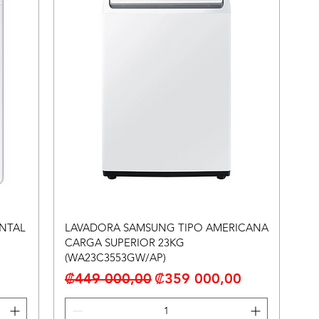
NTAL
LAVADORA SAMSUNG TIPO AMERICANA
CARGA SUPERIOR 23KG
(WA23C3553GW/AP)
erta
0
Precio
Precio de oferta
₡449 000,00
₡359 000,00