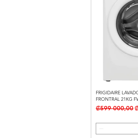
FRIGIDAIRE LAVAD
FRONTRAL 21KG 
Precio
P
₡599 000,00