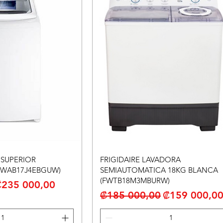
SUPERIOR
FRIGIDAIRE LAVADORA
(FWAB17J4EBGUW)
SEMIAUTOMATICA 18KG BLANCA
(FWTB18M3MBURW)
recio de oferta
₡235 000,00
Precio
Precio de of
₡185 000,00
₡159 000,0