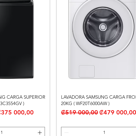
NG CARGA SUPERIOR
LAVADORA SAMSUNG CARGA FRO
3C3554GV )
20KG ( WF20T6000AW )
recio de oferta
Precio
Precio de of
₡375 000,00
₡519 000,00
₡479 000,0