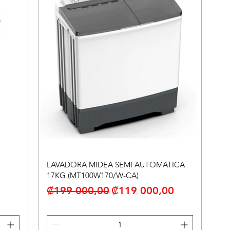
LAVADORA MIDEA SEMI AUTOMATICA
17KG (MT100W170/W-CA)
Precio
Precio de oferta
₡199 000,00
₡119 000,00
erta
0