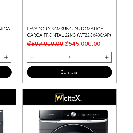
ARGA
LAVADORA SAMSUNG AUTOMATICA
)
CARGA FRONTAL 22KG (WF22C6400/AP)
erta
Precio
Precio de oferta
0
₡599 000,00
₡545 000,00
Comprar