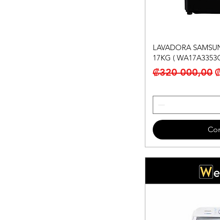
LAVADORA SAMSU
17KG ( WA17A3353
Precio
P
₡320 000,00
Co