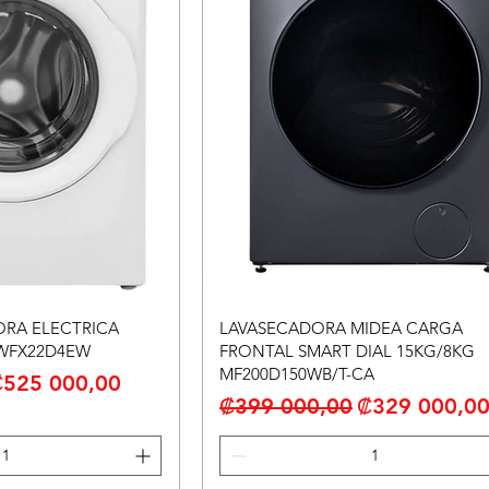
ORA ELECTRICA
LAVASECADORA MIDEA CARGA
FWFX22D4EW
FRONTAL SMART DIAL 15KG/8KG
MF200D150WB/T-CA
recio de oferta
₡525 000,00
Precio
Precio de of
₡399 000,00
₡329 000,0