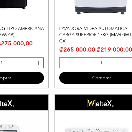
NG TIPO AMERICANA
LAVADORA MIDEA AUTOMATICA
GW/AP)
CARGA SUPERIOR 17KG (MA500W1
CA)
recio de oferta
₡275 000,00
Precio
Precio de of
₡265 000,00
₡219 000,0
mprar
Comprar