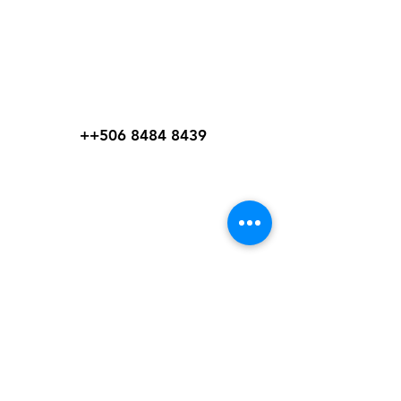
WelteX
¿Necesitas ayuda?
Contactanos al:
+
+506 8484 8439
info@weltexcr.com
San José, Uruca Frente a
Garage 57
San José, San José 10107
Costa Rica.
Mi elección