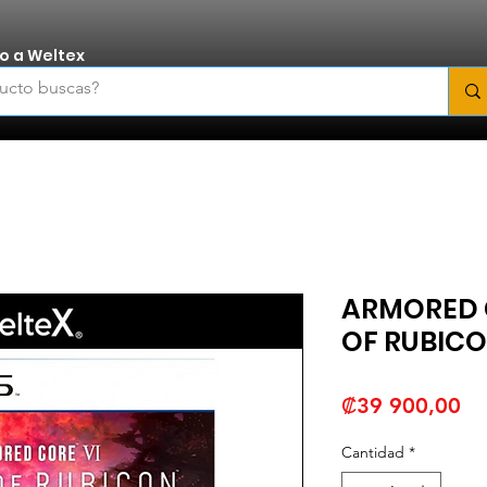
o a Weltex
ARMORED C
OF RUBIC
Pr
₡39 900,00
Cantidad
*