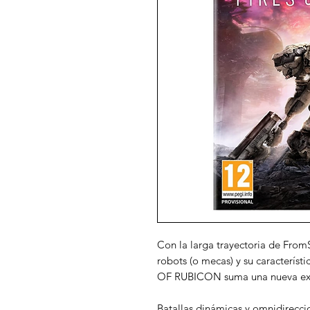
Con la larga trayectoria de FromS
robots (o mecas) y su caracterí
OF RUBICON suma una nueva exper
Batallas dinámicas y omnidirecci