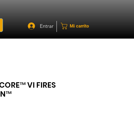
Entrar
Mi carrito
ORE™ VI FIRES
ON™
ecio