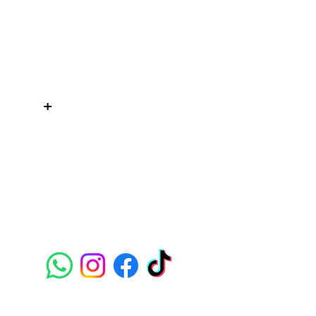
WelteX
¿Necesitas ayuda?
Contactanos al:
+
+506 8484 8439
info@weltexcr.com
San José, Uruca Frente a Garage
57
San José, San José 10107 Costa
Rica.