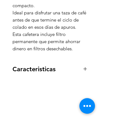
compacto.
Ideal para disfrutar una taza de café
antes de que termine el ciclo de
colado en esos días de apuros.
Esta cafetera incluye filtro
permanente que permite ahorrar
dinero en filtros desechables.
Caracteristicas
Marca
Black &
Decker
WelteX
Color
Roja
Número de parte
CM0701R
¿Necesitas ayuda?
Dimensiones del
Contactanos al:
24 x 22 x
producto (largox
30.8