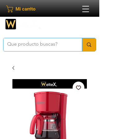
Mi carrito
Bienvenido a
Weltex