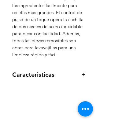
los ingredientes fácilmente para
recetas más grandes. El control de
pulso de un toque opera la cuchilla
de dos niveles de acero inoxidable
para picar con facilidad. Además,
todas las piezas removibles son
aptas para lavavajillas para una
limpieza rápida y fácil.
Caracteristicas
El Picador de Un Toque de
Black+Decker le brinda el poder
de crear sus platos
acompañantes y preparar los
WelteX
ingredientes fácilmente para
recetas más grandes
¿Necesitas ayuda?
70 Watts de Potencia
Capacidad de 1,5 tazas ideal
Contactanos al: