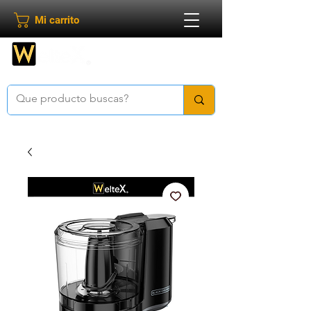
Mi carrito
Bienvenido a
Weltex