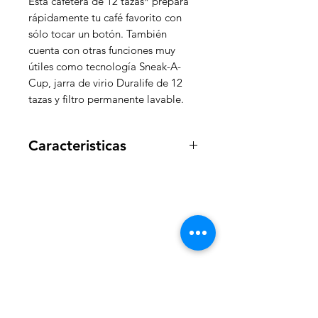
Esta cafetera de 12 tazas* prepara
rápidamente tu café favorito con
sólo tocar un botón. También
cuenta con otras funciones muy
útiles como tecnología Sneak-A-
Cup, jarra de virio Duralife de 12
tazas y filtro permanente lavable.
Caracteristicas
Luz indicadora de encendido y
apagado
Jarra de vidrio Duralife™
Capacidad de 12 tazas
WelteX
Tecnología Sneak-a-Cup™
Placa calefactora antiadherente
¿Necesitas ayuda?
Apto para lavaplatos
Guardacable
Contactanos al:
+
+506 8484 8439