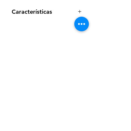
Características
Potencia en WATTS
1350W
Volt - LATAM
120V
WelteX
Color
Acero inoxidable/ Negro
¿Necesitas ayuda?
Garantía
LATAM Certifications - LATAM
Contactanos al:
NOM/ UL
+
+506 8484 8439
info@weltexcr.com
San José, Uruca Frente a
Garage 57
San José, San José 10107
Costa Rica.