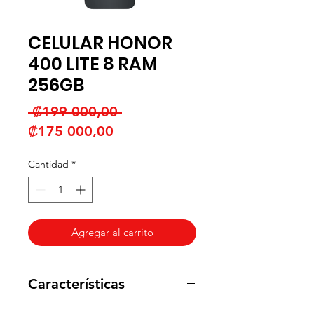
CELULAR HONOR
400 LITE 8 RAM
256GB
Precio
 ₡199 000,00 
Precio
₡175 000,00
de
Cantidad
*
oferta
Agregar al carrito
Características