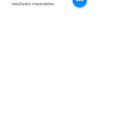
resultados impecables.
- TU INVERSIÓN PROTEGIDA,
TRANQUILIDAD ASEGURADA
Cocina con confianza sabiendo que
cuentas con nuestro completo
respaldo y una sólida garantía de 1
año, asegurando tu satisfacción y el
óptimo funcionamiento de tu
producto.
Características
Tamaño
76 cm
Dimensiones
76 x 75 x 96 cm
WelteX
(An. x Prof. x
Alt.)