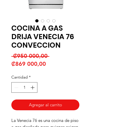
COCINA A GAS
DRIJA VENECIA 76
CONVECCION
Precio
 ₡950 000,00 
Precio
₡869 000,00
de
Cantidad
*
oferta
Agregar al carrito
La Venecia 76 es una cocina de piso
a gas diseñada para quienes exigen