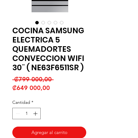
COCINA SAMSUNG
ELECTRICA 5
QUEMADORTES
CONVECCION WIFI
30¨ ( NE63F6511SR )
Precio
 ₡799 000,00 
Precio
₡649 000,00
de
Cantidad
*
oferta
Agregar al carrito