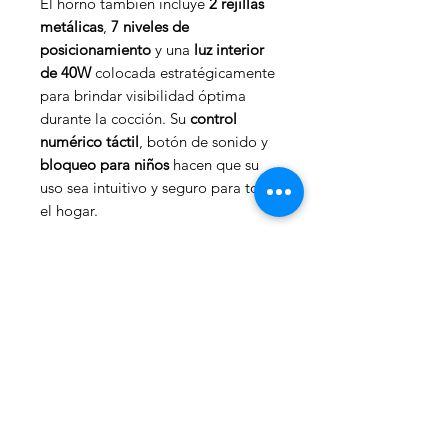
El horno también incluye
2 rejillas
metálicas
,
7 niveles de
posicionamiento
y una
luz interior
de 40W
colocada estratégicamente
para brindar visibilidad óptima
durante la cocción. Su
control
numérico táctil
, botón de sonido y
bloqueo para niños
hacen que su
uso sea intuitivo y seguro para todo
el hogar.
Con certificación
ENERGY STAR®
,
esta cocina no solo es potente, sino
también eficiente energéticamente,
ayudándote a ahorrar en tu
consumo eléctrico. Su sistema de
cocción por convección, combinado
con materiales de alta calidad y
controles inteligentes, convierte
esta cocina en una aliada perfecta