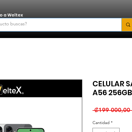
o a Weltex
CELULAR 
A56 256GB
 ₡199 000,00 
Cantidad
*