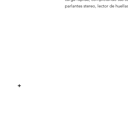
parlantes stereo, lector de huella
WelteX
¿Necesitas ayuda?
Contactanos al:
+
+506 8484 8439
info@weltexcr.com
San José, Uruca Frente a Garage
57
San José, San José 10107 Costa