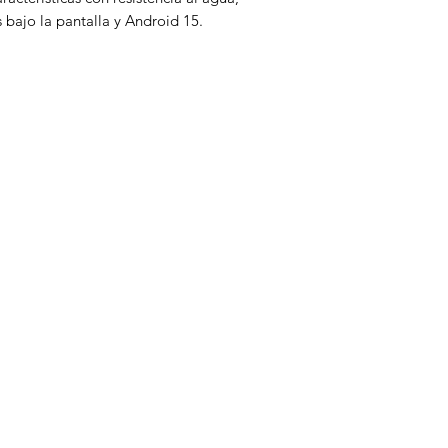
s bajo la pantalla y Android 15.
Categorias
Linea Blanca
Pantallas
Tecnología
Consolas y videojuegos
Computadoras
Electromenor
Atención al Cliente