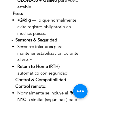
GLONASS + Galileo
para vuelo
estable.
Peso:
≈246 g
— lo que normalmente
evita registro obligatorio en
muchos países.
-
Sensores & Seguridad
Sensores
inferiores
para
mantener estabilización durante
el vuelo.
Return to Home (RTH)
automático con seguridad.
-
Control & Compatibilidad
-
Control remoto:
Normalmente se incluye el
RC-
N1C
o similar (según país) para
sujetar tu smartphone y usar
DJI
Fly App
.
-
App DJI Fly:
Permite modos de vuelo