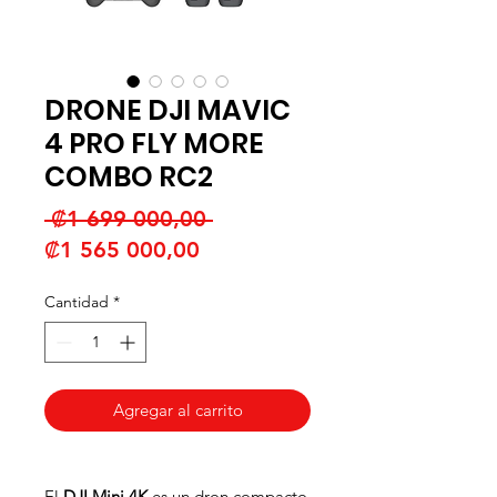
DRONE DJI MAVIC
4 PRO FLY MORE
COMBO RC2
Precio
 ₡1 699 000,00 
Precio
₡1 565 000,00
de
Cantidad
*
oferta
Agregar al carrito
El
DJI Mini 4K
es un dron compacto