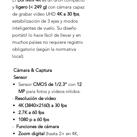
y
ligero (< 249 g)
con cámara capaz
de grabar vídeo UHD
4K a 30 fps
,
estabilización de 3 ejes y modos
inteligentes de vuelo. Su diseño
portátil lo hace fácil de llevar y en
muchos países no requiere registro
obligatorio (según la normativa
local).
Cámara & Captura
Sensor
Sensor
CMOS de 1/2.3″
con
12
MP
para fotos y vídeos nítidos.
-
Resolución de video
4K (3840×2160) a 30 fps
2.7K a 60 fps
1080 p a 60 fps
-
Funciones de cámara
Zoom digital
(hasta 2× en 4K,