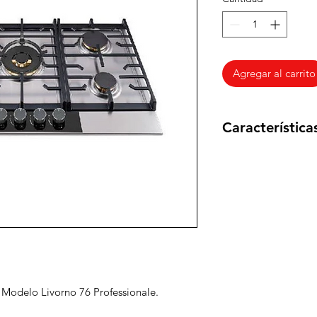
Agregar al carrito
Característica
Acero Inoxidable S
•Encendido Eléctric
•5 Válvulas de Segu
•5 Boquillas de Ga
•Parrillas de Hierr
•Perillas Metálicas
•1 Porta Wok
•Quemadores Italia
años de Garantía
. Modelo Livorno 76 Professionale.
•5 Hornillas de Coc
•Panel de Espejo De