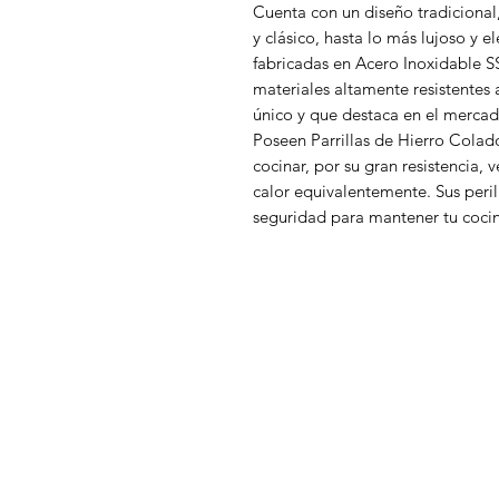
Cuenta con un diseño tradicional,
y clásico, hasta lo más lujoso y 
fabricadas en Acero Inoxidable 
materiales altamente resistentes 
único y que destaca en el mercad
Poseen Parrillas de Hierro Colado
cocinar, por su gran resistencia, 
calor equivalentemente. Sus peril
seguridad para mantener tu cocin
WelteX
¿Necesitas ayuda?
Contactanos al: