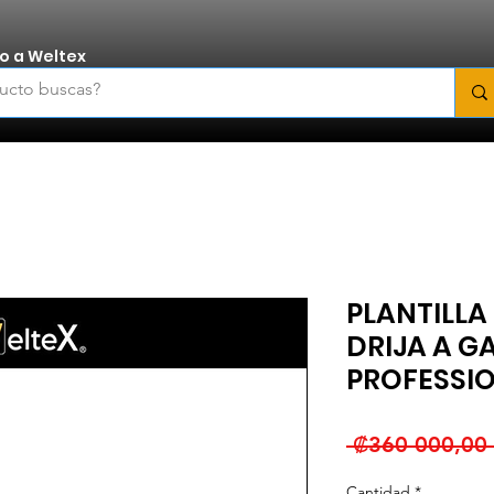
o a Weltex
PLANTILLA
DRIJA A G
PROFESSI
 ₡360 000,00 
Cantidad
*