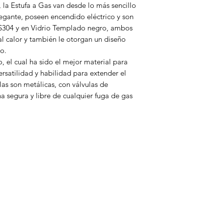
 la Estufa a Gas van desde lo más sencillo
elegante, poseen encendido eléctrico y son
SS304 y en Vidrio Templado negro, ambos
al calor y también le otorgan un diseño
o.
, el cual ha sido el mejor material para
versatilidad y habilidad para extender el
las son metálicas, con válvulas de
a segura y libre de cualquier fuga de gas
Categorias
Linea Blanca
Pantallas