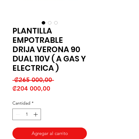
PLANTILLA
EMPOTRABLE
DRIJA VERONA 90
DUAL 110V ( A GAS Y
ELECTRICA )
Precio
 ₡265 000,00 
Precio
₡204 000,00
de
Cantidad
*
oferta
Agregar al carrito