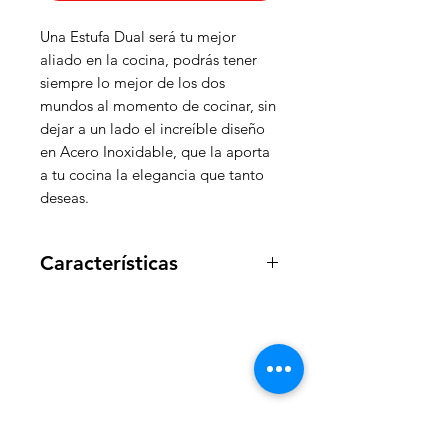
Una Estufa Dual será tu mejor
aliado en la cocina, podrás tener
siempre lo mejor de los dos
mundos al momento de cocinar, sin
dejar a un lado el increíble diseño
en Acero Inoxidable, que la aporta
a tu cocina la elegancia que tanto
deseas.
Características
Dual (Gas y Eléctrica)
Acero Inoxidable SS304
Indicador de Encendido
5 Hornillas de Cocción
WelteX
Encendido Eléctrico
4 Boquillas de Gas Propano y un
¿Necesitas ayuda?
Codo (LPG)