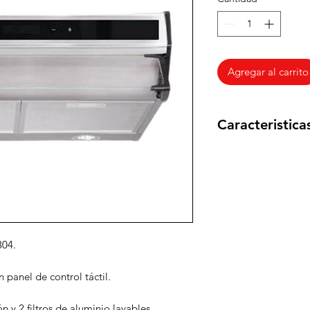
Agregar al carrito
Caracteristica
Ancho
: 60 cm.
Profundidad
: 50
Altura
: 13 cm.
304.
n panel de control táctil.
ón y 2 filtros de aluminio lavables.