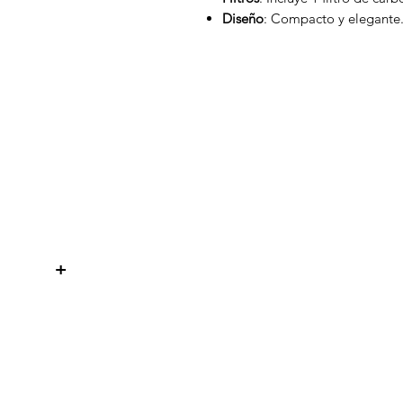
Diseño
: Compacto y elegante
WelteX
¿Necesitas ayuda?
Contactanos al:
+
+506 8484 8439
info@weltexcr.com
San José, Uruca Frente a Garage
57
San José, San José 10107 Costa