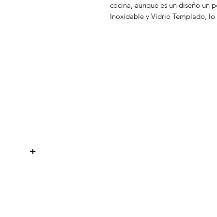
cocina, aunque es un diseño un p
Inoxidable y Vidrio Templado, lo
WelteX
¿Necesitas ayuda?
Contactanos al:
+
+506 8484 8439
info@weltexcr.com
San José, Uruca Frente a Garage
57
San José, San José 10107 Costa