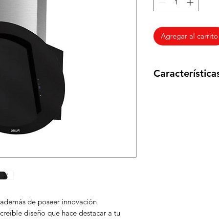
Agregar al carrito
Característica
Flujo de Aire 50
Acero Inoxidabl
Vidrio Templado
Panel de Control 
Extracción Silenc
Iluminación LED
3 Velocidades
1 Filtro de Alum
2 Filtros de Carb
Temporizador de
Capacidad de Ext
 además de poseer innovación
Fuente de alimen
creíble diseño que hace destacar a tu