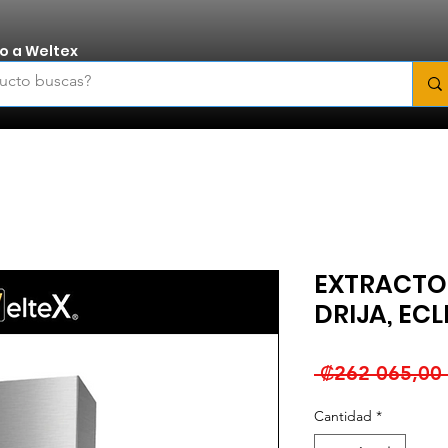
o a Weltex
EXTRACTO
DRIJA, ECL
 ₡262 065,00 
Cantidad
*