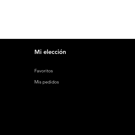
menea
al Exterior.
Mi elección
Favoritos
Mis pedidos