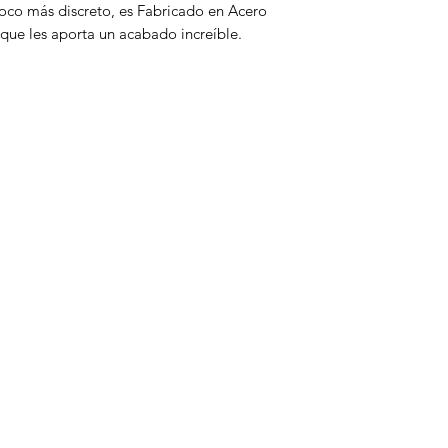
130W
oco más discreto, es Fabricado en Acero
2 Piezas de Chi
 que les aporta un acabado increíble.
1 Tubo de Escape 
Categorias
Linea Blanca
Pantallas
Tecnología
Consolas y videojuegos
Computadoras
Electromenor