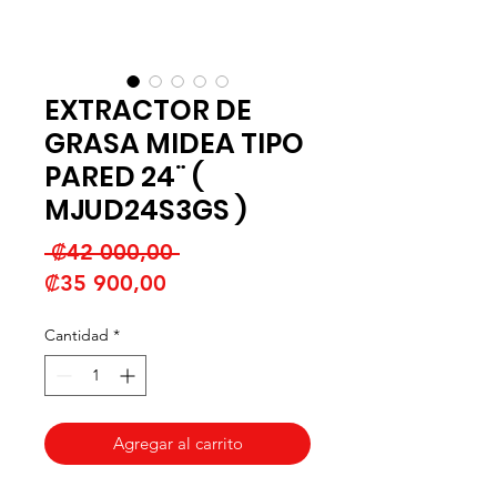
EXTRACTOR DE
GRASA MIDEA TIPO
PARED 24¨ (
MJUD24S3GS )
Precio
 ₡42 000,00 
Precio
₡35 900,00
de
Cantidad
*
oferta
Agregar al carrito