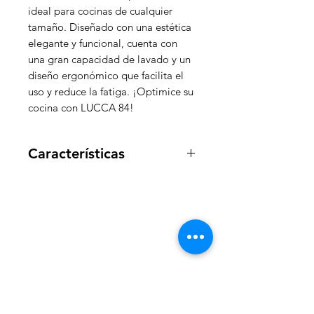
ideal para cocinas de cualquier
tamaño. Diseñado con una estética
elegante y funcional, cuenta con
una gran capacidad de lavado y un
diseño ergonómico que facilita el
uso y reduce la fatiga. ¡Optimice su
cocina con LUCCA 84!
Características
Medidas en cm: 84.3 ancho x 51
profundidad x 22 altura
Medidas internas en cm: 76.8 x
48.5
WelteX
Grosor del acero: 3.01 mm
¿Necesitas ayuda?
Contactanos al: