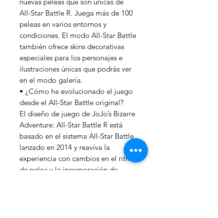
nuevas peleas que son únicas de
All-Star Battle R. Juega más de 100
peleas en varios entornos y
condiciones. El modo All-Star Battle
también ofrece skins decorativas
especiales para los personajes e
ilustraciones únicas que podrás ver
en el modo galería.
• ¿Cómo ha evolucionado el juego
desde el All-Star Battle original?
El diseño de juego de JoJo’s Bizarre
Adventure: All-Star Battle R está
basado en el sistema All-Star Battle
lanzado en 2014 y reaviva la
experiencia con cambios en el ritmo
de pelea y la incorporación de
bloqueos de golpes y saltos con
embestidas. La atmósfera de la
serie animada cobra vida gracias a
las nuevas grabaciones de audio de