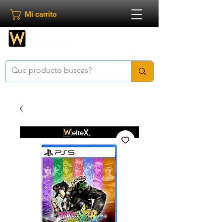
Mi carrito
Bienvenido a
Weltex