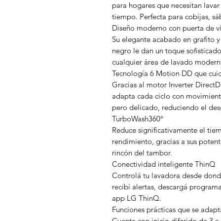
para hogares que necesitan lava
tiempo. Perfecta para cobijas, sá
Diseño moderno con puerta de v
Su elegante acabado en grafito y
negro le dan un toque sofisticad
cualquier área de lavado modern
Tecnología 6 Motion DD que cuid
Gracias al motor Inverter DirectD
adapta cada ciclo con movimient
pero delicado, reduciendo el desg
TurboWash360°
Reduce significativamente el ti
rendimiento, gracias a sus poten
rincón del tambor.
Conectividad inteligente ThinQ
Controlá tu lavadora desde donde 
recibí alertas, descargá programa
app LG ThinQ.
Funciones prácticas que se adapt
Cuenta con inicio diferido de 3 a