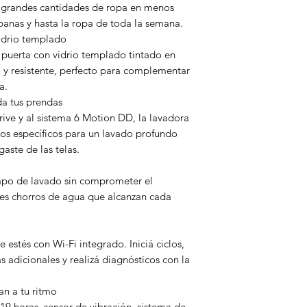
r grandes cantidades de ropa en menos
Alto (cm)
banas y hasta la ropa de toda la semana.
idrio templado
Ancho (cm)
 puerta con vidrio templado tintado en
o y resistente, perfecto para complementar
Profundidad (c
a.
a tus prendas
rive y al sistema 6 Motion DD, la lavadora
os específicos para un lavado profundo
aste de las telas.
empo de lavado sin comprometer el
tes chorros de agua que alcanzan cada
estés con Wi-Fi integrado. Iniciá ciclos,
s adicionales y realizá diagnósticos con la
an a tu ritmo
 19 horas, sensor de vibración, sistema de