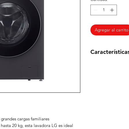
Agregar al carrito
Característica
Marca
Modelo
Color
Capacidad - Lava
y secadoras
grandes cargas familiares
Acceso de la ca
asta 20 kg, esta lavadora LG es ideal