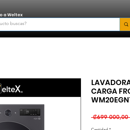
o a Weltex
LAVADORA
CARGA FRO
WM20EGNT6
 ₡699 000,00 
Cantidad
*