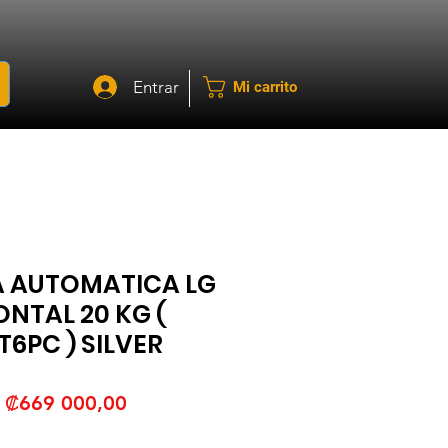
Entrar
Mi carrito
 AUTOMATICA LG
NTAL 20 KG (
PC ) SILVER
Precio
Precio
₡669 000,00
de