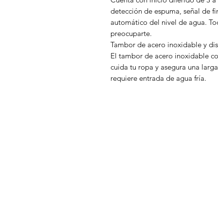
detección de espuma, señal de fin
automático del nivel de agua. T
preocuparte.
Tambor de acero inoxidable y di
El tambor de acero inoxidable co
cuida tu ropa y asegura una larga
requiere entrada de agua fría.
WelteX
¿Necesitas ayuda?
Contactanos al: