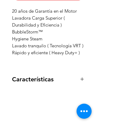
20 años de Garantía en el Motor
Lavadora Carga Superior (
Durabilidad y Eficiencia )
BubbleStorm™
Hygiene Steam
Lavado tranquilo ( Tecnología VRT )
Rápido y eficiente ( Heavy Duty+ )
Características
Capacidad de lavado
24.0 kg
Tipo de tambor
Swirl
WelteX
Pulsador
Pulsador de acero inoxidable
¿Necesitas ayuda?
Especificaciones fisicas