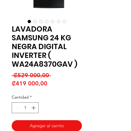
LAVADORA
SAMSUNG 24 KG
NEGRA DIGITAL
INVERTER (
WA24A8370GAV )
Precio
 ₡529 000,00 
Precio
₡419 000,00
de
Cantidad
*
oferta
Agregar al carrito