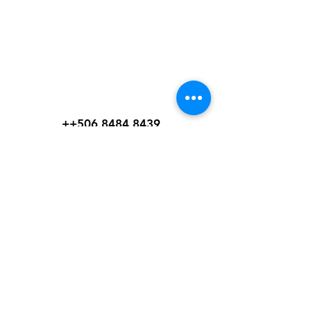
WelteX
¿Necesitas ayuda?
Contactanos al:
+
+506 8484 8439
info@weltexcr.com
San José, Uruca Frente a
Garage 57
San José, San José 10107
Costa Rica.
Mi elección