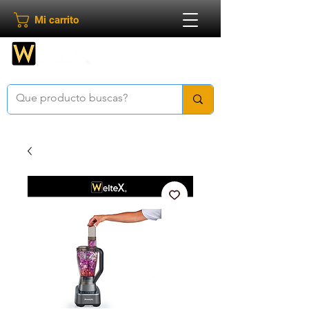
Mi carrito
Bienvenido a
Weltex