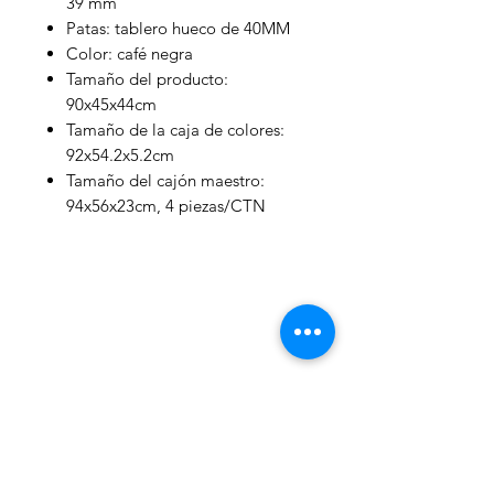
39 mm
Patas: tablero hueco de 40MM
Color: café negra
Tamaño del producto:
90x45x44cm
Tamaño de la caja de colores:
92x54.2x5.2cm
Tamaño del cajón maestro:
94x56x23cm, 4 piezas/CTN
WelteX
¿Necesitas ayuda?
Contactanos al:
+
+506 8484 8439
info@weltexcr.com