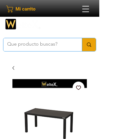
Mi carrito
Bienvenido a
Weltex