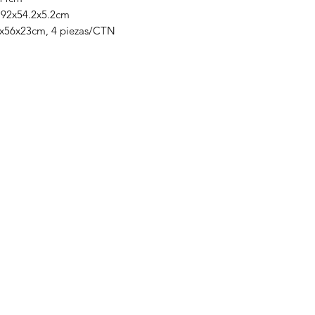
: 92x54.2x5.2cm
4x56x23cm, 4 piezas/CTN
Categorias
Linea Blanca
Pantallas
Tecnología
Consolas y videojuegos
Computadoras
Electromenor