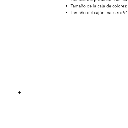
Tamaño de la caja de colores
Tamaño del cajón maestro: 9
WelteX
¿Necesitas ayuda?
Contactanos al:
+
+506 8484 8439
info@weltexcr.com
San José, Uruca Frente a Garage
57
San José, San José 10107 Costa