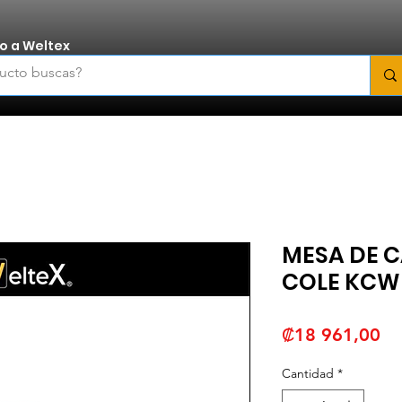
o a Weltex
MESA DE 
COLE KCW
Pr
₡18 961,00
Cantidad
*