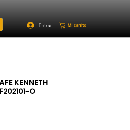
Entrar
Mi carrito
CAFE KENNETH
F202101-O
ecio