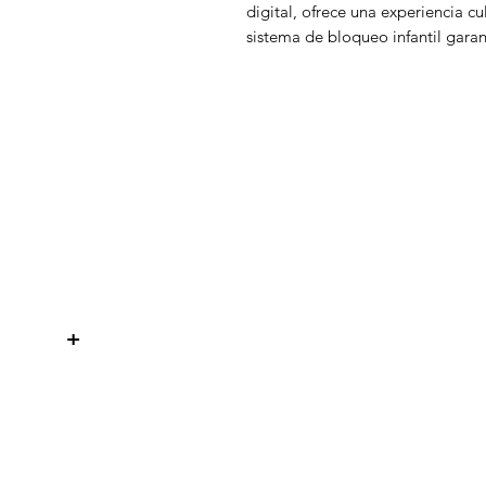
digital, ofrece una experiencia cu
sistema de bloqueo infantil garan
WelteX
¿Necesitas ayuda?
Contactanos al:
+
+506 8484 8439
info@weltexcr.com
San José, Uruca Frente a Garage
57
San José, San José 10107 Costa