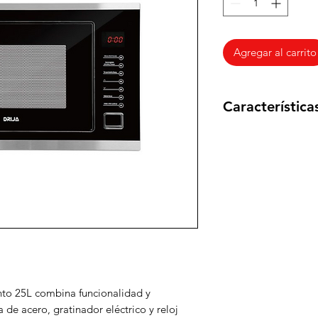
Agregar al carrito
Característica
Sistema de Bloque
Control frontal tá
Cavidad Interna 
Descongelamient
Gratinador eléctr
Temporizador.
Detalles técnicos
Fuente de alimen
Potencia: 900W
Contiene
1 Plato de Vidrio
to 25L combina funcionalidad y
Capacidad de 25 L
 de acero, gratinador eléctrico y reloj