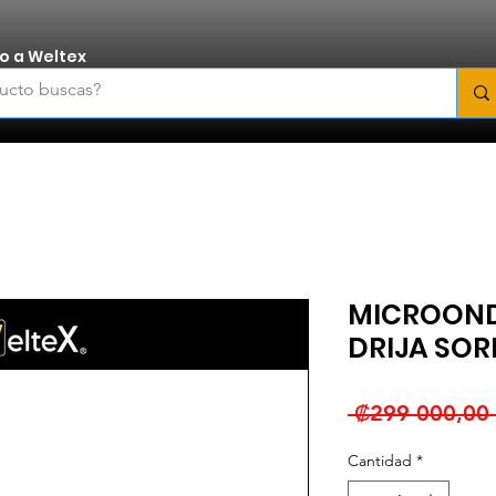
o a Weltex
MICROOND
DRIJA SOR
 ₡299 000,00 
Cantidad
*