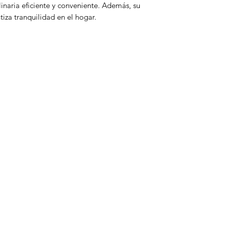
linaria eficiente y conveniente. Además, su
tiza tranquilidad en el hogar.
Categorias
Linea Blanca
Pantallas
Tecnología
Consolas y videojuegos
Computadoras
Electromenor