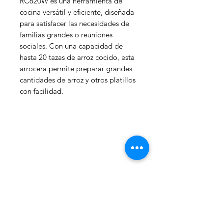
RC620W es una herramienta de
cocina versátil y eficiente, diseñada
para satisfacer las necesidades de
familias grandes o reuniones
sociales. Con una capacidad de
hasta 20 tazas de arroz cocido, esta
arrocera permite preparar grandes
cantidades de arroz y otros platillos
con facilidad.​
WelteX
¿Necesitas ayuda?
Contactanos al:
+
+506 8484 8439
info@weltexcr.com