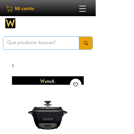
Mi carrito
Bienvenido a
Weltex