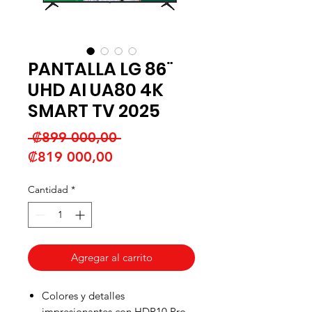
PANTALLA LG 86¨
UHD AI UA80 4K
SMART TV 2025
Precio
 ₡899 000,00 
Precio
₡819 000,00
de
Cantidad
*
oferta
Agregar al carrito
Colores y detalles
impresionantes con HDR10 Pro