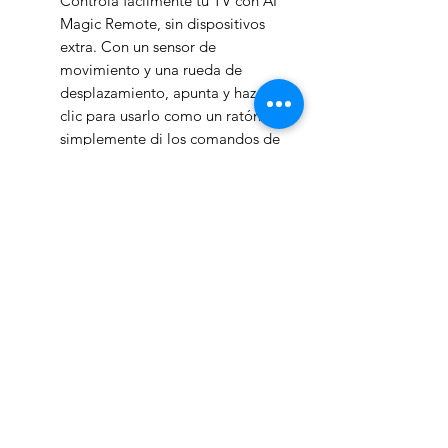
Controla fácilmente tu TV con AI
Magic Remote, sin dispositivos
extra. Con un sensor de
movimiento y una rueda de
desplazamiento, apunta y haz
clic para usarlo como un ratón o
simplemente di los comandos de
voz.
Características
Reconocimiento de Voz AI
El Reconocimiento de Voz AI
reconoce la voz única de cada
usuario y ofrece recomendaciones
WelteX
personalizadas en el momento en
que hablas.
¿Necesitas ayuda?
*El contenido reducido o limitado
puede variar según la región y la