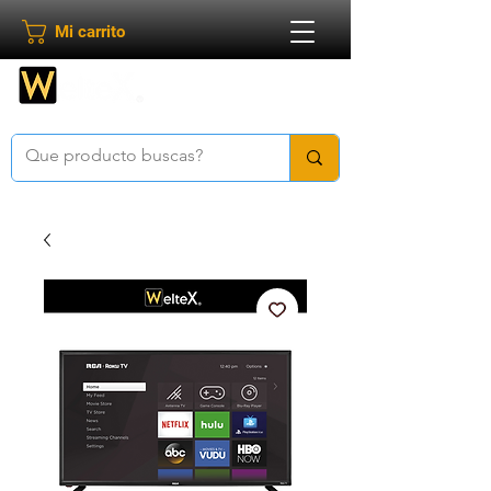
Mi carrito
Bienvenido a
Weltex