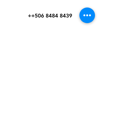
Contactanos al:
+
+506 8484 8439
info@weltexcr.com
San José, Uruca Frente a
Garage 57
San José, San José 10107
Costa Rica.
Mi elección
Favoritos
Mis pedidos