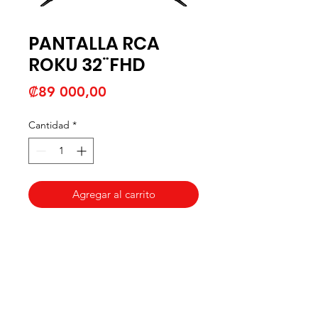
PANTALLA RCA
ROKU 32¨FHD
Precio
₡89 000,00
Cantidad
*
Agregar al carrito
WelteX
¿Necesitas ayuda?