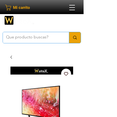
Mi carrito
Bienvenido a
Weltex