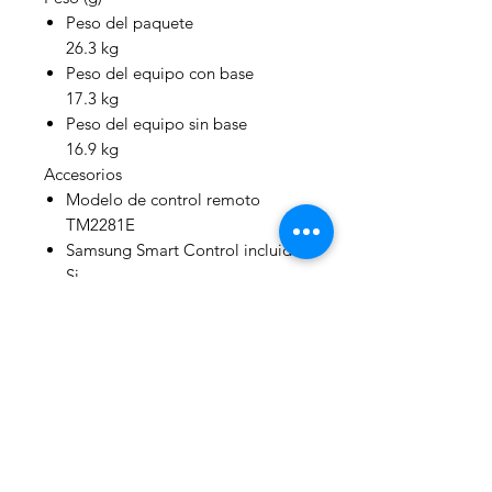
Peso del paquete
26.3 kg
Peso del equipo con base
17.3 kg
Peso del equipo sin base
16.9 kg
Accesorios
Modelo de control remoto
TM2281E
Samsung Smart Control incluido
Si
Soporte para Slim Fit Wall-
Mount
Si
Soporte para base opcional (Y20
Studio)
Si
Soporte para One Connect
Cable (opcional)