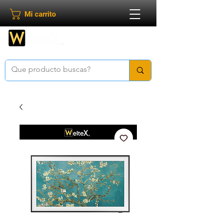
Mi carrito
Bienvenido a
Weltex