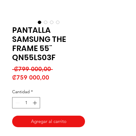
PANTALLA
SAMSUNG THE
FRAME 55¨
QN55LS03F
Precio
 ₡799 000,00 
Precio
₡759 000,00
de
Cantidad
*
oferta
Agregar al carrito