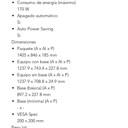
Consumo de energía (máximo)
170 W
Apagado automático
Si
Auto Power Saving
Si
Dimensiones
Paquete (A x Al x P)
1405 x 846 x 185 mm
Equipo con base (A x Al x P)
1237.9 x 743.4 x 227.8 mm
Equipo sin base (A x Al x P)
1237.9 x 708.8 x 24.9 mm
Base (básica) [A x P]
897.2 x 227.8 mm
Base (mínima) [A x P]
- x -
VESA Spec
200 x 200 mm
Peso (g)