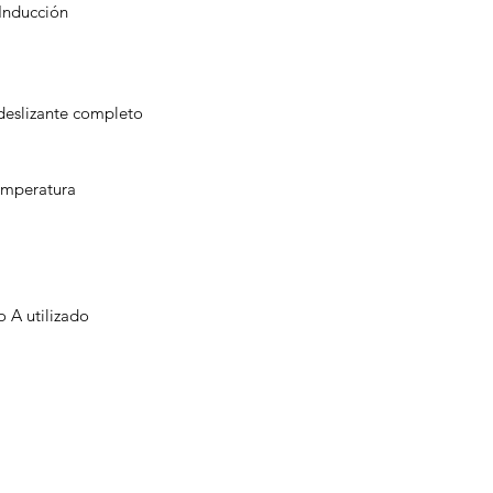
 Inducción
 deslizante completo
emperatura
 A utilizado