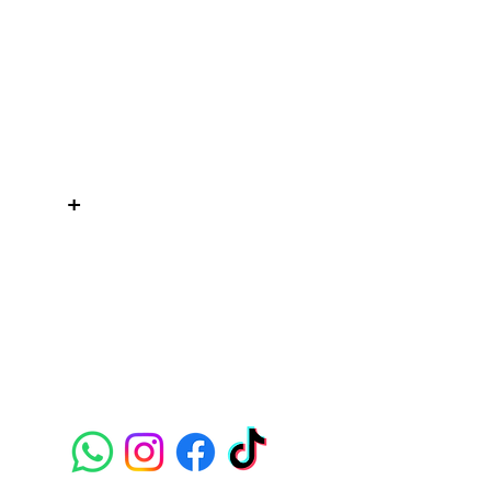
WelteX
¿Necesitas ayuda?
Contactanos al:
+
+506 8484 8439
info@weltexcr.com
San José, Uruca Frente a Garage
57
San José, San José 10107 Costa
Rica.