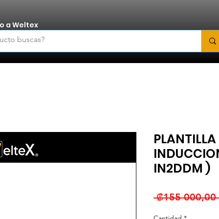
o a Weltex
PLANTILLA
INDUCCION 
IN2DDM )
 ₡155 000,00 
Cantidad
*