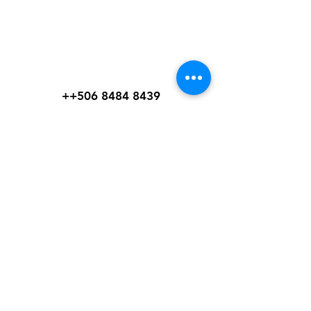
WelteX
¿Necesitas ayuda?
Contactanos al:
+
+506 8484 8439
info@weltexcr.com
San José, Uruca Frente a
Garage 57
San José, San José 10107
Costa Rica.
Mi elección
Favoritos