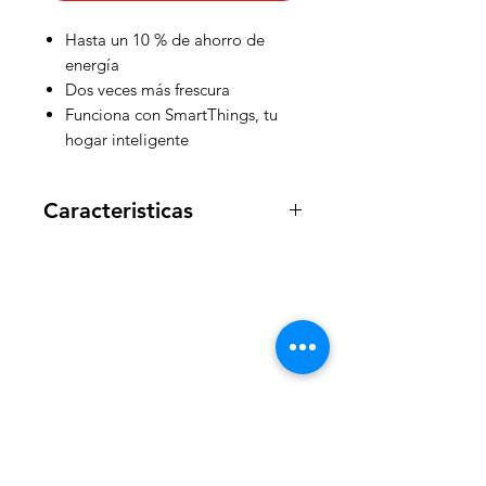
Hasta un 10 % de ahorro de
energía
Dos veces más frescura
Funciona con SmartThings, tu
hogar inteligente
Caracteristicas
Capacidad
Capacidad neta total
(litros):
410 L
Capacidad neta del
WelteX
congelador (litros):
Net for
Refrigerator(Liter):
¿Necesitas ayuda?
Contactanos al:
Especificaciones
Dimensión neta (anch. x
fisicas
alt. x prof.) (mm):
700 x
+
+506 8484 8439
1785 x 672 mm