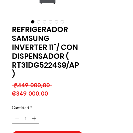
REFRIGERADOR
SAMSUNG
INVERTER 11¨/ CON
DISPENSADOR (
RT31DG5224S9/AP
)
Precio
 ₡449 000,00 
Precio
₡349 000,00
de
Cantidad
*
oferta