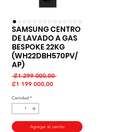
SAMSUNG CENTRO
DE LAVADO A GAS
BESPOKE 22KG
(WH22DBH570PV/
AP)
Precio
 ₡1 299 000,00 
Precio
₡1 199 000,00
de
Cantidad
*
oferta
Agregar al carrito